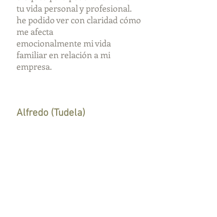
tu vida personal y profesional.
he podido ver con claridad cómo
me afecta
emocionalmente mi vida
familiar en relación a mi
empresa.
Alfredo (Tudela)
Toma el control de tus
emociones,
porque el éxito no es
una cuestión de
cuánto tienes si no de