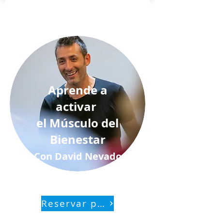
Aprende a
activar
el Músculo del
Bienestar
Con David Nevado
Reservar plaza