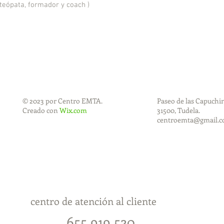
teópata, formador y coach )
© 2023 por Centro EMTA.
Paseo de las Capuchina
Creado con
Wix.com
31500, Tudela.
centroemta@gmail.
centro de atención al cliente
655 919 520