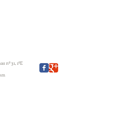
s nº 31, 1ºE
com