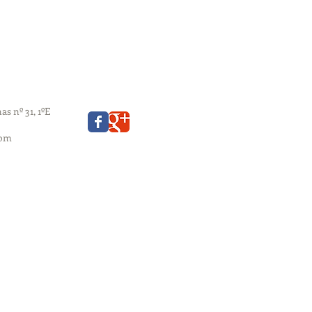
s nº 31, 1ºE
com