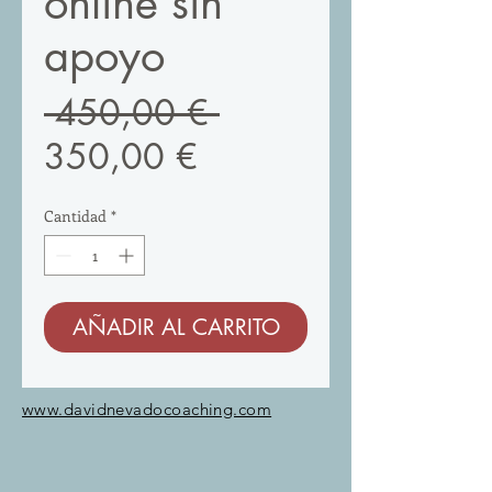
online sin
apoyo
Precio
 450,00 € 
Precio
350,00 €
de
Cantidad
*
oferta
AÑADIR AL CARRITO
www.davidnevadocoaching.com