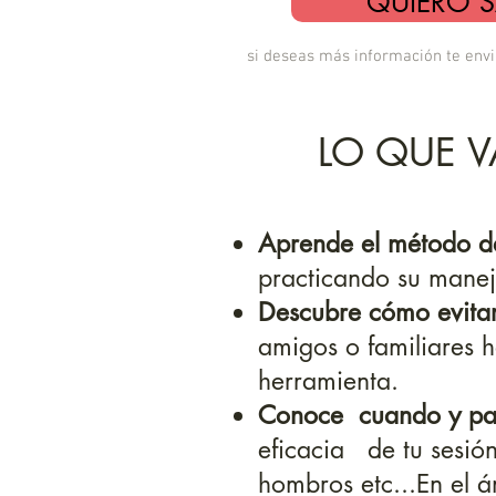
QUIERO 
si deseas más información te envia
LO QUE V
Aprende el método de
practicando su manej
Descubre cómo evitar
amigos o familiares h
herramienta.
Conoce cuando y par
eficacia de tu sesión
hombros etc...En el ám