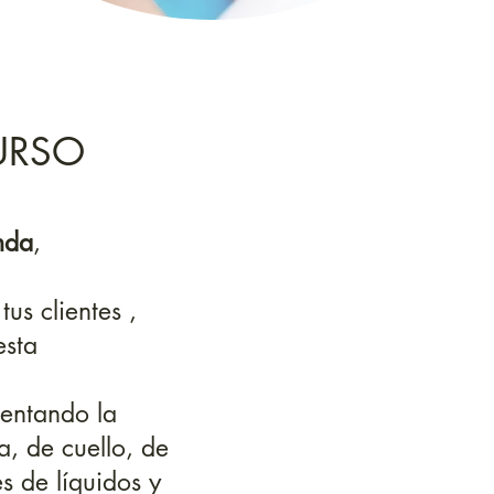
URSO
nda
,
tus clientes ,
esta
entando la
, de cuello, de
s de líquidos y