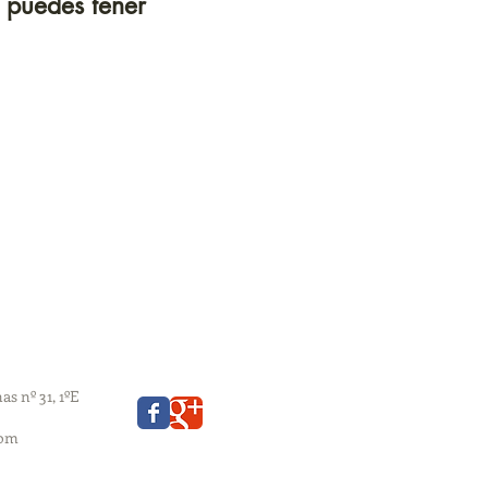
e puedes tener
s nº 31, 1ºE
com