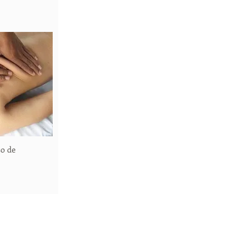
so de
 rápida