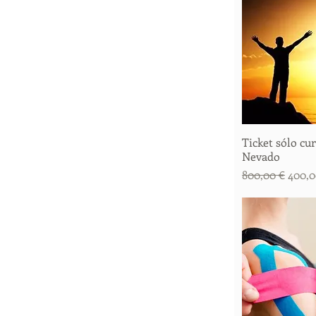
Ticket sólo cu
Vista 
Nevado
Precio
Preci
800,00 €
400,0