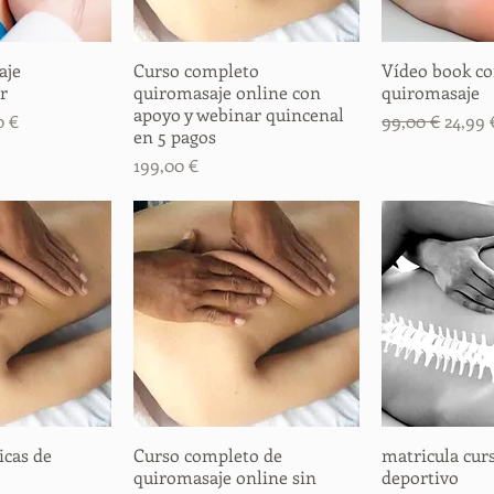
aje
rápida
Curso completo
Vista rápida
Vídeo book c
Vista
r
quiromasaje online con
quiromasaje
apoyo y webinar quincenal
o de oferta
Precio
Precio
0 €
99,00 €
24,99 
en 5 pagos
Precio
199,00 €
icas de
rápida
Curso completo de
Vista rápida
matricula cur
Vista
quiromasaje online sin
deportivo