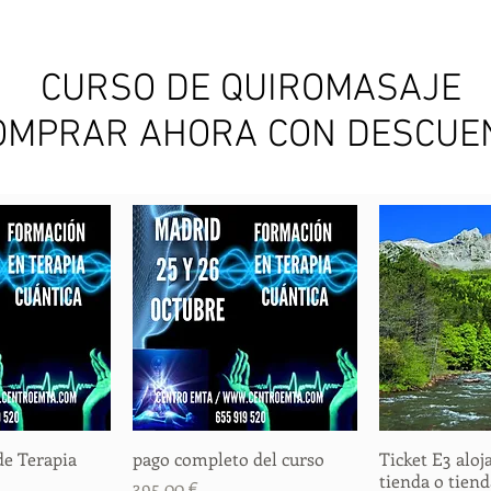
CURSO DE QUIROMASAJE
OMPRAR AHORA CON DESCUE
de Terapia
rápida
pago completo del curso
Vista rápida
Ticket E3 alo
Vista
tienda o tiend
Precio
395,00 €