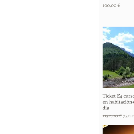
Precio
100,00 €
Ticket E4 cur
Vista 
en habitación
día
Precio
Preci
1150,00 €
750,