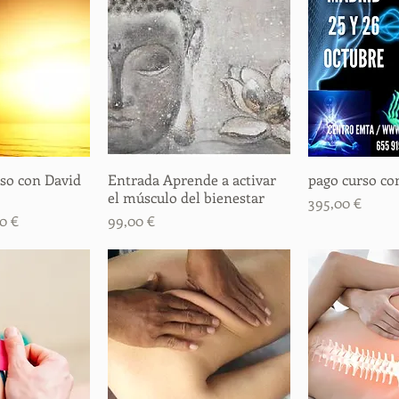
rso con David
rápida
Entrada Aprende a activar
Vista rápida
pago curso c
Vista
el músculo del bienestar
Precio
395,00 €
o de oferta
Precio
0 €
99,00 €