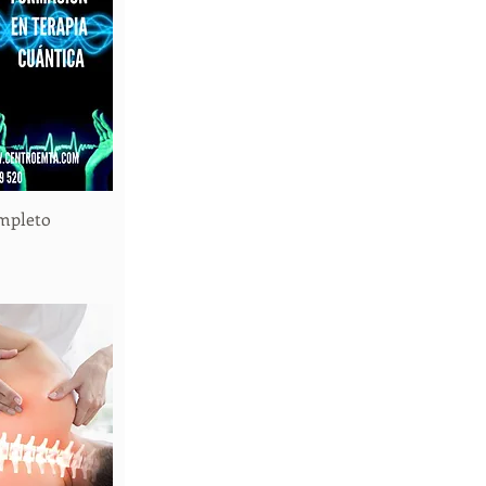
ompleto
 rápida