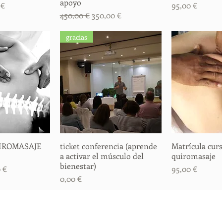
apoyo
 de oferta
Precio
 €
95,00 €
Precio
Precio de oferta
450,00 €
350,00 €
gracias
IROMASAJE
rápida
ticket conferencia (aprende
Vista rápida
Matrícula cur
Vista
a activar el músculo del
quiromasaje
bienestar)
o de oferta
Precio
 €
95,00 €
Precio
0,00 €