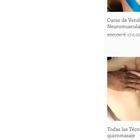
Curso de Vend
Vista 
Neuromuscula
Precio
Preci
200,00 €
170,0
Todas las Técn
Vista 
quiromasaje