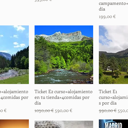
campamento+
día
Precio
199,00 €
so+alojamiento
rápida
Ticket E2 curso+alojamiento
Vista rápida
Ticket E1
Vista
+4comidas por
en tu tienda+4comidas por
curso+alojam
día
s por día
o de oferta
Precio
Precio de oferta
Precio
Preci
00 €
1030,00 €
590,00 €
990,00 €
550,