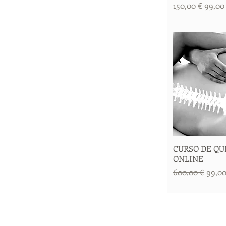
Precio
Precio
150,00 €
99,00
CURSO DE QU
Vista 
ONLINE
Precio
Preci
600,00 €
99,00