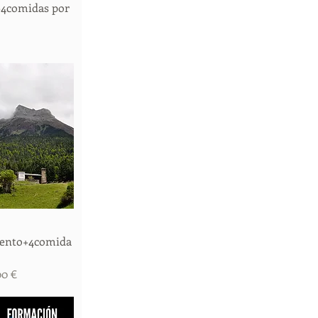
4comidas por
 rápida
iento+4comida
o de oferta
00 €